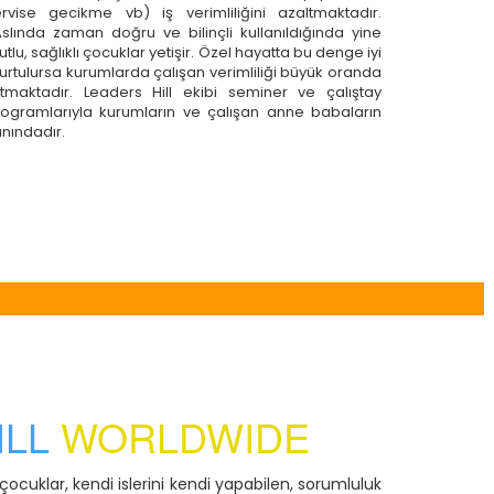
ervise gecikme vb) iş verimliliğini azaltmaktadır.
slında zaman doğru ve bilinçli kullanıldığında yine
tlu, sağlıklı çocuklar yetişir. Özel hayatta bu denge iyi
urtulursa kurumlarda çalışan verimliliği büyük oranda
rtmaktadır. Leaders Hill ekibi seminer ve çalıştay
rogramlarıyla kurumların ve çalışan anne babaların
nındadır.
ILL
WORLDWIDE
 çocuklar, kendi islerini kendi yapabilen, sorumluluk