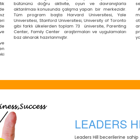
tik
bütününü doğru aktivite, oyun ve davranışlarla
s
nde
aktarılması konusunda çalışma yapan bir merkezidir.
A
mız
Tüm program başta Harvard Universitesi, Yale
mu
ri
Universitesi, Stanford Universitesi, University of Toronto
ot
rde
gibi farklı ülkelerden toplam 73 üniversite, Parenting
a
 ve
Center, Family Center araştırmaları ve uygulamaları
p
baz alınarak hazırlanmıştır.
ya
ve
en
eki
LEADERS H
Leaders Hill becerilerine sahip