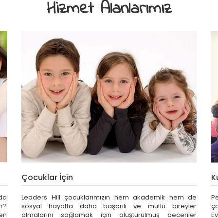
Hizmet Alanlarımız
Çocuklar İçin
K
da
Leaders Hill çocuklarımızın hem akademik hem de
P
r?
sosyal hayatta daha başarılı ve mutlu bireyler
ço
ken
olmalarını sağlamak için oluşturulmuş beceriler
E